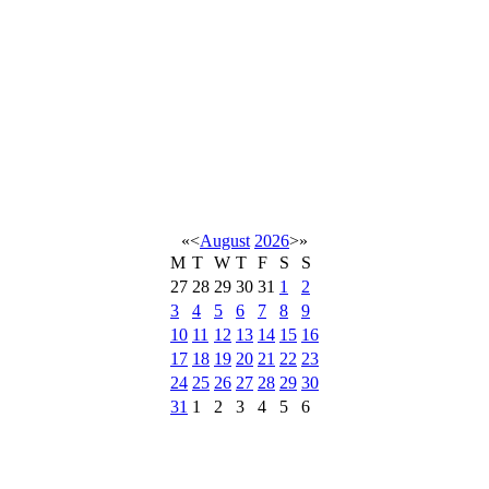
«
<
August
2026
>
»
M
T
W
T
F
S
S
27
28
29
30
31
1
2
3
4
5
6
7
8
9
10
11
12
13
14
15
16
17
18
19
20
21
22
23
24
25
26
27
28
29
30
31
1
2
3
4
5
6